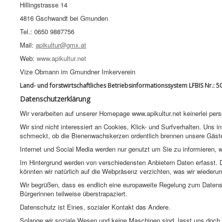
Hillingstrasse 14
4816 Gschwandt bei Gmunden
Tel.: 0650 9887756
Mail:
apikultur@gmx.at
Web:
www.apikultur.net
Vize Obmann im Gmundner Imkerverein
Land- und forstwirtschaftliches Betriebsinformationssystem LFBIS Nr.: 
Datenschutzerklärung
Wir verarbeiten auf unserer Homepage www.apikultur.net keinerlei pe
Wir sind nicht interessiert an Cookies, Klick- und Surfverhalten. Uns i
schmeckt, ob die Bienenwachskerzen ordentlich brennen unsere Gäste
Internet und Social Media werden nur genutzt um Sie zu informieren, 
Im Hintergrund werden von verschiedensten Anbietern Daten erfasst. D
könnten wir natürlich auf die Webpräsenz verzichten, was wir wiederum
Wir begrüßen, dass es endlich eine europaweite Regelung zum Datensch
Bürgerinnen teilweise überstrapaziert.
Datenschutz ist Eines, sozialer Kontakt das Andere.
Solange wir soziale Wesen und keine Maschinen sind, lasst uns doch