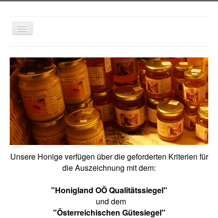
Navigation
an/aus
Home
IMKEREI
APARTMENT KÄRNTEN
APARTMENT OBERÖSTERREICH
KONTAKT
Unsere Honige verfügen über die geforderten Kriterien für
die Auszeichnung mit dem:
"Honigland OÖ Qualitätssiegel"
und dem
"Österreichischen Gütesiegel"